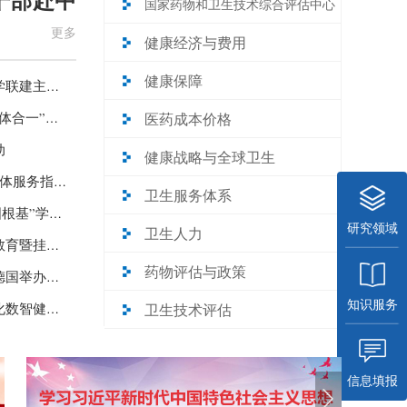
国家药物和卫生技术综合评估中心
更多
健康经济与费用
健康保障
▪ 中心与中医药局监测统计中心开展联学联建主题党日活动
▪ 卫生发展中心赴浙江省嘉兴市开展“四体合一”主题党日活动
医药成本价格
动
健康战略与全球卫生
▪ 我中心研究编制的2项紧密型县域医共体服务指南正式印发
卫生服务体系
▪ “推进医疗卫生强基工程 夯实健康中国根基”学术交流会在河南巩义召开
研究领域
卫生人力
▪ 中心举办树立和践行正确政绩观学习教育暨挂职青年党员专题智库思享会
药物评估与政策
▪ 国家卫生健康委卫生发展研究中心赴德国举办中德卫生健康智库系列对话会
知识服务
▪ 诸宏明主任率队访问世卫总部交流深化数智健康与全民健康覆盖合作
卫生技术评估
信息填报