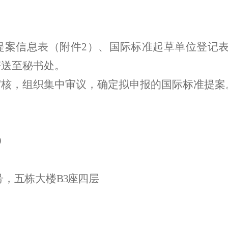
提案信息表（附件
2
）
、国际标准起草单位登记
寄送至秘书处
。
审核，
组织集中审议，确定拟申报的国际标准提案
9
号，五栋大楼
B
3
座
四层