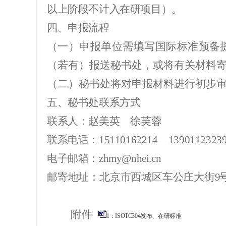
以上阶段不计入在研项目）
。
四、
申报流程
（一）
申报单位
需填写
国际标准
预备
（若有）
报送
秘书处，或将有关材料
（二）
秘书处将
对
申报材料进行初步
五、
秘书处
联系
方式
联系人：赵美英
徐芙蓉
联系电话：
15110162214
1390112323
电子邮箱：zhmy@nhei.cn
邮寄地址：北京市西城区车公庄大街
9
附件
1：ISOTC304发布、在研标准