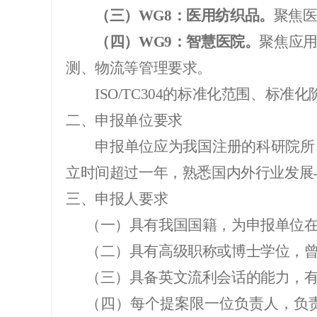
（三）
WG8
：医用纺织品。
聚焦
（四）
WG9
：智慧医院。
聚焦应
测、物流等管理要求。
ISO/TC304的标准化
范围、标准化
二、
申报单位要求
申报单位应为我国注册的科研院所
立时间超过一年
，
熟悉国内外行业发展
三、
申报人
要求
（一）
具有我国国籍，为申报单位
（二）
具有高级职称或博士学位，
（三）
具
备
英文
流利
会话
的能力，
（四）
每个
提案
限一位
负责
人，
负