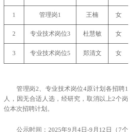
1
管理岗
1
王楠
女
2
专业技术岗位
3
杜慧敏
女
3
专业技术岗位
5
郑清文
女
管理
岗
2
、专业技术岗位
4
原计划
各
招聘
1
人，因无合适人选，经研究
，
取消
以上
2
个岗
位
本次
招聘计划。
公示时间：202
5
年
9
月
4
日-
9
月
12
日（
7
个