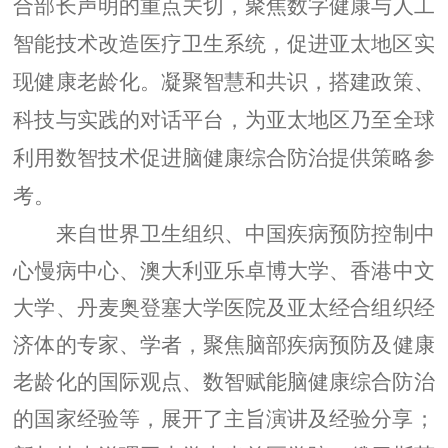
合部长声明的重点
关切
，
聚焦数字健康与人工
智能技术改造医疗卫生系统，促进亚太地区实
现健康老龄化。
凝聚智慧和共识，搭建政策、
科技与实践的对话平台，为亚太地区乃至
全球
利用数智技术促进
脑健康综合防治提供策略参
考
。
来自世界卫生组织、中国疾病预防控制中
心
慢病中心
、澳大利亚
乐卓博
大学、
香港中文
大学、
丹麦
奥登
塞大学
医院
及亚太经合组织经
济体的专家、学者，
聚焦
脑部疾病预防及健康
老龄化的国际观点、数智赋能脑健康综合防治
的国家经验等，展开
了主旨演讲及经验分享
；