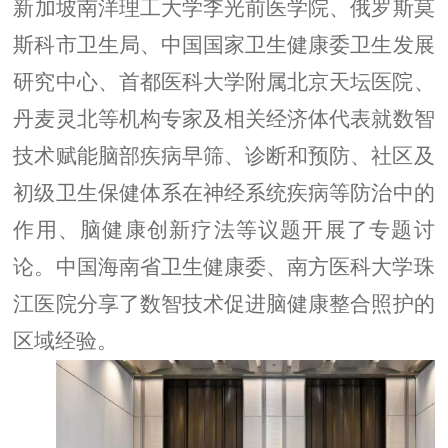
新
加坡南洋理工大学
李光前医学院、
俄罗斯
莫
斯科
市
卫生
局
、
中国
国家
卫生
健康委卫生发展
研究中心
、
首都医科大学附属北京天坛医院
、
丹麦灵北
等机构专家
及相关经济体代表
就
数智
技术赋能
脑部疾病早筛、诊断和预防
、
社区及
初级卫生保健
体系
在
神经系统疾病等防治中的
作用
、
脑健康创新疗法等议题开展了专题讨
论。中国
海南省卫生健康委
、
南方医科大学珠
江医院分享了
数智技术促进脑健康
整合照护的
区域经验。