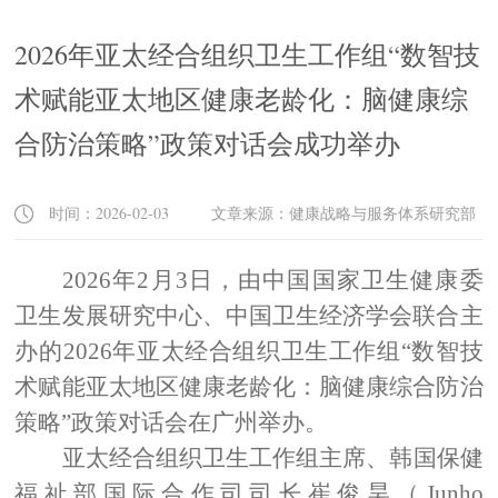
2026年亚太经合组织卫生工作组“数智技
术赋能亚太地区健康老龄化：脑健康综
合防治策略”政策对话会成功举办
时间：2026-02-03 文章来源：健康战略与服务体系研究部
2026
年
2
月
3
日，由
中国
国家卫生健康委
卫生发展研究中心
、
中国卫生经济学会联合
主
办的
2026
年亚太经合组织
卫生工作组
“
数智技
术赋能亚太地区健康老龄化：脑健康综合防治
策略
”
政策对话会
在广州
举办。
亚太经合组织
卫生工作组主席
、韩国
保健
福祉部国际合作司司长
崔
俊昊（
Junho