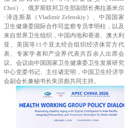
Choi
）、
俄罗斯联邦卫生部副部长弗拉基米尔
·
泽连斯基
（
Vladimir Zelenskiy
）、
中国
国家
卫生健康委国际合作司
监察专员
李明柱，以及
来自世界卫生组织
，
中国
内地和香港
、澳大利
亚、
美国
等
11
个
亚太经合组织经济体
官方代
表、专家学者和产业界代表共百余人
出席会
议。
会议由中国国家卫生健康委卫生发展研究
中心党委书
记、主任诸宏明
，
中国卫生经济学
会副会长兼秘书长朱洪彪共同主持。