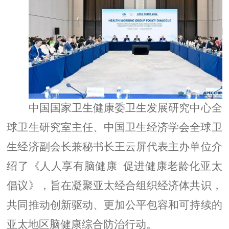
中国国家卫生健康委卫生发展研究中心全
球卫生研究室主任
、
中国卫生经济学会
全球卫
生经济副会长兼秘书长
王云屏
代表主办单位
介
绍了
《人人享有
脑健康
促进健康老龄化
亚太
倡议
》
，旨在凝聚
亚太经合组织经济体
共识，
共同推动
创新驱动、
更
加公平
包容和可持续的
亚太地区脑健康
综合
防治
行动
。