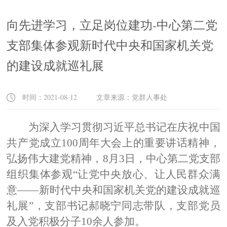
向先进学习，立足岗位建功-中心第二党
支部集体参观新时代中央和国家机关党
的建设成就巡礼展
时间：2021-08-12 文章来源：党群人事处
为深入学习贯彻习近平总书记在庆祝中国
共产党成立
100
周年大会上的重要讲话精神，
弘扬伟大建党精神，
8
月
3
日，中心第二党支部
组织集体参观“让党中央放心、让人民群众满
意——新时代中央和国家机关党的建设成就巡
礼展”，支部书记郝晓宁同志带队，支部党员
及入党积极分子
10
余人参加。