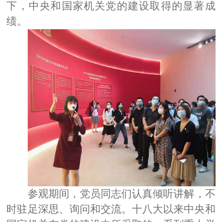
下，中央和国家机关党的建设取得的显著成
绩。
参观期间，党员同志们认真倾听讲解，不
时驻足深思、询问和交流。十八大以来中央和