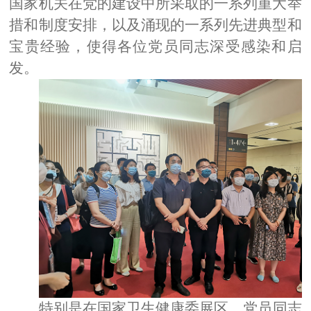
国家机关在党的建设中所采取的一系列重大举
措和制度安排，以及涌现的一系列先进典型和
宝贵经验，使得各位党员同志深受感染和启
发。
特别是在国家卫生健康委展区，党员同志