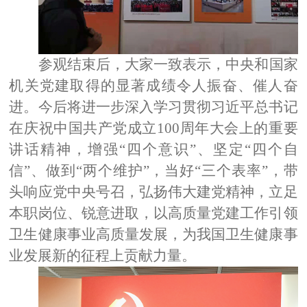
参观结束后，大家一致表示，中央和国家
机关党建取得的显著成绩令人振奋、催人奋
进。今后将进一步深入学习贯彻习近平总书记
在庆祝中国共产党成立
100
周年大会上的重要
讲话精神，增强“四个意识”、坚定“四个自
信”、做到“两个维护”，当好“三个表率”，带
头响应党中央号召，弘扬伟大建党精神，立足
本职岗位、锐意进取，以高质量党建工作引领
卫生健康事业高质量发展，为我国卫生健康事
业发展新的征程上贡献力量。