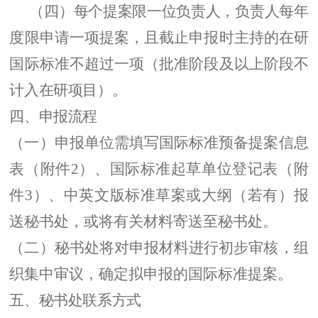
（四）
每个
提案
限一位
负责
人，
负责
人每年
度限申请一项
提案
，且截止申报时主持的在研
国际标准不超过
一
项（批准阶段及以上阶段不
计入在研项目）
。
四、
申报流程
（一）
申报单位
需填写
国际标准
预备
提案信息
表（附件
2
）
、国际标准起草单位登记表（附
件
3）、中英文版标准草案或大纲（若有）
报
送
秘书处，或将有关材料寄送至秘书处
。
（二）
秘书处将
对
申报材料进行初步
审核，
组
织集中审议，确定拟申报的国际标准提案
。
五、
秘书处
联系
方式