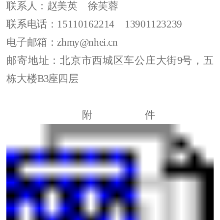
联系人：赵美英
徐芙蓉
联系电话：
15110162214
13901123239
电子邮箱：zhmy@nhei.cn
邮寄地址：北京市西城区车公庄大街
9
号，五
栋大楼
B
3
座
四层
附件