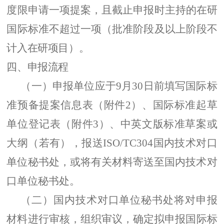
度限申请一项
提案
，且截止申报时主持的在研
国际标准不超过
一
项（批准阶段及以上阶段不
计入在研项目）
。
四、
申报流程
（一）
申报单位应
于
9月30日前填写
国际标
准
预备
提案信息表（附件
2
）
、国际标准起草
单位登记表（附件
3）、中英文版标准草案或
大纲（若有）
，报送
ISO/TC304
国内技术对口
单位
秘书处，或将有关材料寄送至国内技术对
口单位秘书处
。
（二）
国内技术对口单位
秘书处将
对
申报
材料进行
审核，
组织审议，确定拟申报国际标