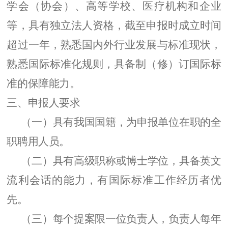
学会（协会）、
高等学校
、
医疗机构
和企业
等，具有独立法人资格，
截至
申报时成立时间
超过一年
，
熟悉国内外行业发展与标准现状
，
熟悉国际标准化规则，具备制（修）订国际标
准的保障能力。
三、
申报人
要求
（一）
具有我国国籍，为申报单位在职的全
职聘用人员
。
（二）
具有高级职称或博士学位，具
备
英文
流利
会话
的能力，有国际标准工作经历者优
先。
（三）
每个
提案
限一位
负责
人，
负责
人每年