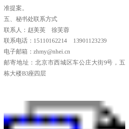
准提案
。
五、
秘书处
联系
方式
联系人：赵美英
徐芙蓉
联系电话：
15110162214
13901123239
电子邮箱：
zhmy@nhei.cn
邮寄地址：北京市西城区车公庄大街
9
号，五
栋大楼
B
3
座
四层