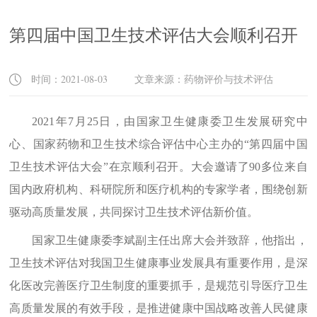
第四届中国卫生技术评估大会顺利召开
时间：2021-08-03 文章来源：药物评价与技术评估
2021
年
7
月
25
日
，
由
国家卫生健康委卫生发展研究中
心、国家药物和卫生技术综合评估中心主办的
“
第四届中国
卫生技术评估大会
”
在京
顺利
召开。
大会邀请了
9
0
多位来自
国内政府机构、科研
院所和
医疗机构的专家学者
，
围绕创新
驱动高质量发展
，共同探讨
卫生技术评估新价值
。
国家卫生健康委李斌副主任
出席
大会并致辞
，他指出，
卫生技术评估对我国卫生健康事业发展具有重要作用，是深
化医改完善医疗卫生制度的重要抓手，是规范引导医疗卫生
高质量发展的有效手段，是推进健康中国战略改善人民健康