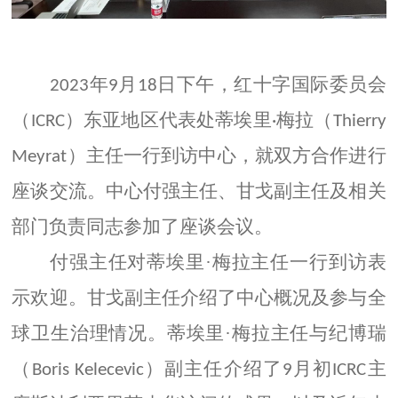
年
月
日下午，红十字国际委员会
2023
9
18
（
）
东亚地区代表处蒂埃里
梅拉
（
ICRC
·
Thierry
）
主任一行到访中心，就
双方
合作
进行
Meyrat
座谈交流。中心付强主任、甘戈副主任及相关
部
门
负责同志参加了座谈会议。
付强主任对蒂埃里
·梅拉主任一行到访表
示欢迎。甘戈副主任介绍了中心概况及参与全
球卫生治理情况。蒂埃里·梅拉主任与纪博瑞
（
）副主任介绍了
月初
主
Boris Kelecevic
9
ICRC