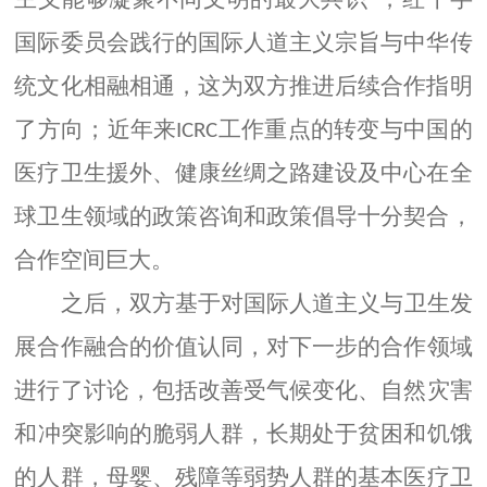
国际委员会践行的国际人道主义宗旨与中华传
统文化相融相通，这为双方推进后续合作指明
了方向；近年来
工作重点的转变与中国的
ICRC
医疗卫生援外、健康丝绸之路建设及中心在全
球卫生领域的政策咨询和政策倡导十分契合，
合作空间巨大。
之后，双方基于对
国际
人道主义
与卫生发
展合作融合的价值认同
，对下一步
的
合作领域
进行了讨论，包
括改善受
气候变化、自然灾害
和
冲突影响
的脆弱
人群
，长期处于贫困
和
饥饿
的人群，母婴、残障等弱势
人群的
基本
医疗
卫