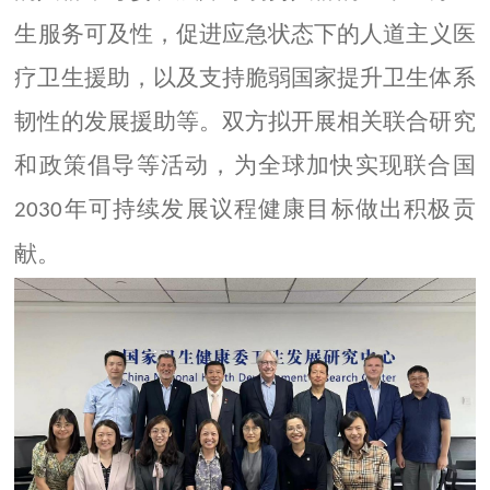
生
服务可及性
，
促进
应急状态下的人道主义医
疗卫生援助，以及支持脆弱国家提升卫生体系
韧性的发展援助等。双方拟开展相关联合研究
和政策倡导
等
活动，为全球加快实现联合国
年可持续发展议程健康目标
做出
积极
贡
2030
献。