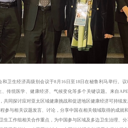
会和卫生经济高级别会议于
8
月
16
日
至
18
日在
秘鲁利马
举行。
议
生、传统医学、健康经济、气候变化等多个关键议题。来自
AP
，共同探讨应对亚太区域健康挑战和促进地区健康经济可持续发
全程参与相关议题发言、讨论，分享中国在相关领域取得的成就
卫生工作组相关合作重点，为中国参与区域及多边卫生治理、分