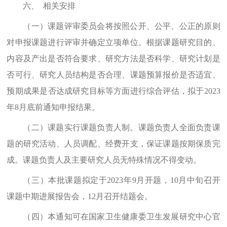
六、
相关安排
（一）课题评审委员会
将按照公开、公平、公正的原则
对申报课题进行评审并确定立项单位。根
据课题研究目的、
内容及产出是否符合要求、研究方法是否科学、研究计划是
否可行、研究人员结构是否合理、课题预算报价是否适宜
、
预期成果是否达成研究目标
等方面进行综合评估，拟于
2023
年
8
月底前通知申报结果。
（二）课题实行课题负责人制。课题负责人全面负责课
题的研究活动、人员调配、经费开支，保证课题按期保质完
成。课题负责人及主要研究人员无特殊情况不得变动。
（三）本批课题拟定于
2023
年
9
月开题，
10
月中旬召开
课题中期进展报告会，
12
月召开结题会。
（四）本通知可在国家卫生健康委卫生发展研究中心官