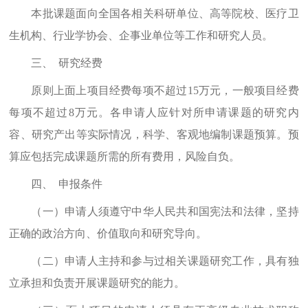
本批课题面向全国各相关科研单位、高等院校、医疗卫
生机构、行业学协会、企
事业
单位
等
工作和研究人员。
三、
研究经费
原则上
面上项目
经费
每项
不超过
15
万
元
，
一般项目
经费
每项
不超过
8
万元。各申请人应针对所申请课题的研究内
容、研究产出等实际情况，科学、客观地编制课题预算。预
算应包括完成课题所需的所有费用，风险自负。
四、
申报条件
（一）
申请人须遵守中华人民共和国宪法和法律，坚持
正确的政治方向、价值取向和研究导向。
（二）
申请人主持和参与过相关课题研究工作，
具有独
立
承担和负责
开展
课题
研究
的
能力。