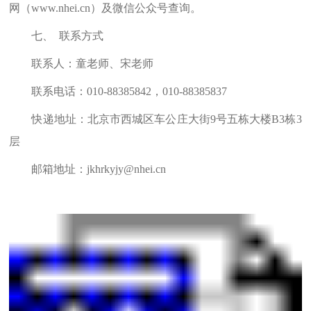
网（
www.nhei.cn
）及微信公众号查询。
七、
联系方式
联
系
人：童老师、宋老师
联系电话：
010-88385842
，
010-88385837
快递地址：北京市西城区车公庄大街
9
号五栋大楼
B3
栋
3
层
邮箱地址：
jkhrkyjy@nhei.cn