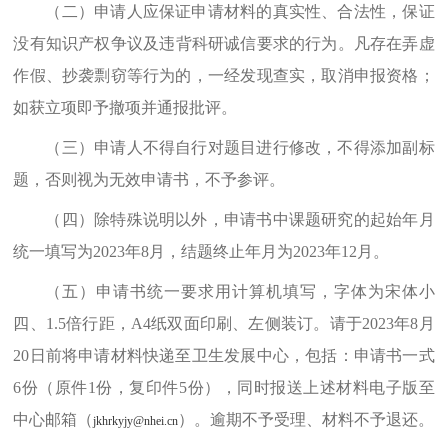
（二）
申请人应
保证
申请材料的真实性、合法性
，
保证
没有知识产权争议
及
违背科研诚信要求的行为。凡存在弄虚
作假、抄袭剽窃等行为的，一经发现查实，取消申报资格
；
如获立项即予撤项并通报批评。
（三）
申请人
不得
自行
对题目进行修改，不得添加副标
题，否则视为无效申请书，不予参评。
（四）
除特殊说明以外，申请书中课题研究的起始年月
统一填写为
2023
年
8
月，结题终止年月为
2023
年
12
月。
（五）
申请书统一要求用计算机填写，
字体为宋体小
四、
1.5
倍行距
，
A4
纸双面印刷、左侧装订。请
于
2023
年
8
月
2
0
日前
将申请材料快递至卫生发展中心，包括：申请书一式
6
份（原件
1
份，复印件
5
份），
同时报送上述材料
电子版至
中心邮箱（
）。逾期不予受理、材料不予退还。
jkhrkyjy@nhei.cn