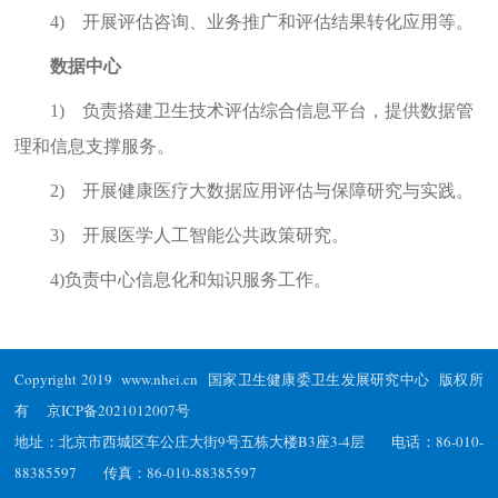
4)
开展评估咨询、业务推广和评估结果转化应用等。
数据中心
1)
负责搭建卫生技术评估综合信息平台，提供数据管
理和信息支撑服务。
2)
开展健康医疗大数据应用评估与保障研究与实践。
3)
开展医学人工智能公共政策研究。
4)
负责中心信息化和知识服务工作。
Copyright 2019 www.nhei.cn 国家卫生健康委卫生发展研究中心 版权所
有
京ICP备2021012007号
地址：北京市西城区车公庄大街9号五栋大楼B3座3-4层 电话：86-010-
88385597 传真：86-010-88385597